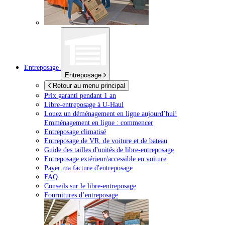
Entreposage
Entreposage
Retour au menu principal
Prix garanti pendant 1 an
Libre-entreposage à
U-Haul
Louez un déménagement en ligne aujourd’hui!
Emménagement en ligne : commencer
Entreposage climatisé
Entreposage de VR, de voiture et de bateau
Guide des tailles d'unités de libre-entreposage
Entreposage extérieur/accessible en voiture
Payer ma facture d'entreposage
FAQ
Conseils sur le libre-entreposage
Fournitures d’entreposage