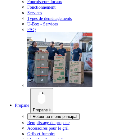
Fournisseurs locaux
Fonctionnement
Services
Types de déménagements
U-Box -
Services
FAQ
Propane
Propane
Retour au menu principal
Remplissage de propane
Accessoires pour le gril
Grils et fumoirs