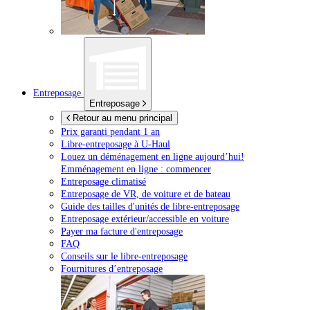
Entreposage
Entreposage
Retour au menu principal
Prix garanti pendant 1 an
Libre-entreposage à
U-Haul
Louez un déménagement en ligne aujourd’hui!
Emménagement en ligne : commencer
Entreposage climatisé
Entreposage de VR, de voiture et de bateau
Guide des tailles d'unités de libre-entreposage
Entreposage extérieur/accessible en voiture
Payer ma facture d'entreposage
FAQ
Conseils sur le libre-entreposage
Fournitures d’entreposage