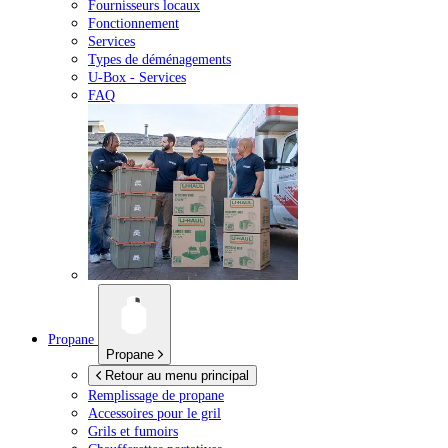
Fournisseurs locaux
Fonctionnement
Services
Types de déménagements
U-Box -
Services
FAQ
Propane
Propane
Retour au menu principal
Remplissage de propane
Accessoires pour le gril
Grils et fumoirs