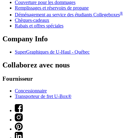
Couverture pour les dommages
Remplissages et réservoirs de propane
®
Déménagement au service des étudiants Collegeboxes
Chèques-cadeaux
Rabais et offres spéciales
Company Info
SuperGraphiques de
U-Haul
- Québec
Collaborez avec nous
Fournisseur
Concessionnaire
Transporteur de fret U-Box®