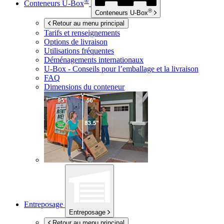
®
Conteneurs
U-Box
®
Conteneurs
U-Box
Retour au menu principal
Tarifs et renseignements
Options de livraison
Utilisations fréquentes
Déménagements internationaux
U-Box -
Conseils pour l’emballage et la livraison
FAQ
Dimensions du conteneur
Entreposage
Entreposage
Retour au menu principal