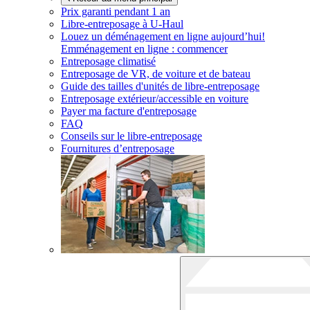
Prix garanti pendant 1 an
Libre-entreposage à
U-Haul
Louez un déménagement en ligne aujourd’hui!
Emménagement en ligne : commencer
Entreposage climatisé
Entreposage de VR, de voiture et de bateau
Guide des tailles d'unités de libre-entreposage
Entreposage extérieur/accessible en voiture
Payer ma facture d'entreposage
FAQ
Conseils sur le libre-entreposage
Fournitures d’entreposage