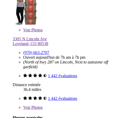
Voir
Photos
3305 N Lincoln Ave
Loveland, CO 80538
(970) 663-2707
Ouvert aujourd'hui de 7h am à 7h pm
(North of hwy 287 on Lincoln, Next to autozone off
garfield)
1 442 évaluations
Distance estimée
36,4 milles
1 442 évaluations
Voir
Photos
Heures normales