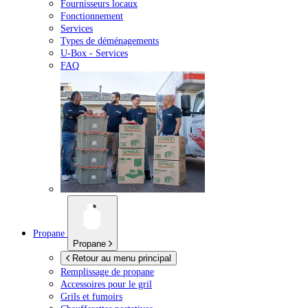
Fournisseurs locaux
Fonctionnement
Services
Types de déménagements
U-Box -
Services
FAQ
Propane
Propane
Retour au menu principal
Remplissage de propane
Accessoires pour le gril
Grils et fumoirs