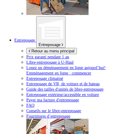
Entreposage
Entreposage
Retour au menu principal
Prix garanti pendant 1 an
Libre-entreposage à
U-Haul
Louez un déménagement en ligne aujourd’hui!
Emménagement en ligne : commencer
Entreposage climatisé
Entreposage de VR, de voiture et de bateau
Guide des tailles d'unités de libre-entreposage
Entreposage extérieur/accessible en voiture
Payer ma facture d'entreposage
FAQ
Conseils sur le libre-entreposage
Fournitures d’entreposage