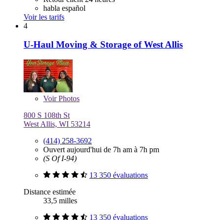
habla español
Voir les tarifs
4
U-Haul Moving & Storage of West Allis
Voir
Photos
800 S 108th St
West Allis, WI 53214
(414) 258-3692
Ouvert aujourd'hui de 7h am à 7h pm
(S Of I-94)
13 350 évaluations
Distance estimée
33,5 milles
13 350 évaluations