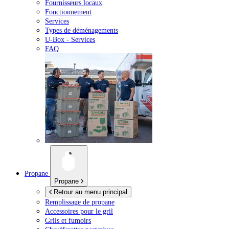
Fournisseurs locaux
Fonctionnement
Services
Types de déménagements
U-Box -
Services
FAQ
Propane
Propane
Retour au menu principal
Remplissage de propane
Accessoires pour le gril
Grils et fumoirs