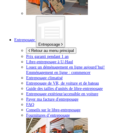
Entreposage
Entreposage
Retour au menu principal
Prix garanti pendant 1 an
Libre-entreposage à
U-Haul
Louez un déménagement en ligne aujourd’hui!
Emménagement en ligne : commencer
Entreposage climatisé
Entreposage de VR, de voiture et de bateau
Guide des tailles d'unités de libre-entreposage
Entreposage extérieur/accessible en voiture
Payer ma facture d'entreposage
FAQ
Conseils sur le libre-entreposage
Fournitures d’entreposage