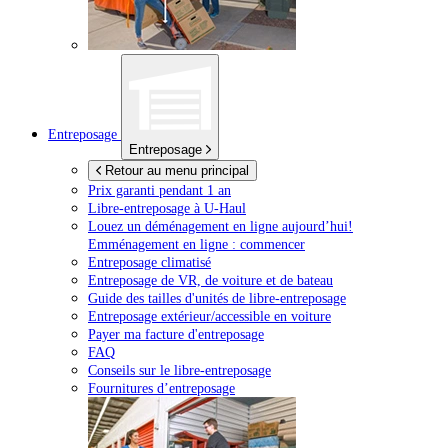
Entreposage
Entreposage
Retour au menu principal
Prix garanti pendant 1 an
Libre-entreposage à
U-Haul
Louez un déménagement en ligne aujourd’hui!
Emménagement en ligne : commencer
Entreposage climatisé
Entreposage de VR, de voiture et de bateau
Guide des tailles d'unités de libre-entreposage
Entreposage extérieur/accessible en voiture
Payer ma facture d'entreposage
FAQ
Conseils sur le libre-entreposage
Fournitures d’entreposage