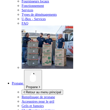
Fournisseurs locaux
Fonctionnement
Services
Types de déménagements
U-Box -
Services
FAQ
Propane
Propane
Retour au menu principal
Remplissage de propane
Accessoires pour le gril
Grils et fumoirs