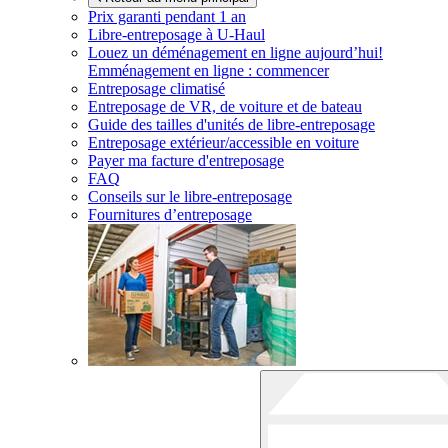
Prix garanti pendant 1 an
Libre-entreposage à
U-Haul
Louez un déménagement en ligne aujourd’hui!
Emménagement en ligne : commencer
Entreposage climatisé
Entreposage de VR, de voiture et de bateau
Guide des tailles d'unités de libre-entreposage
Entreposage extérieur/accessible en voiture
Payer ma facture d'entreposage
FAQ
Conseils sur le libre-entreposage
Fournitures d’entreposage