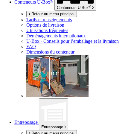
®
Conteneurs
U-Box
®
Conteneurs
U-Box
Retour au menu principal
Tarifs et renseignements
Options de livraison
Utilisations fréquentes
Déménagements internationaux
U-Box -
Conseils pour l’emballage et la livraison
FAQ
Dimensions du conteneur
Entreposage
Entreposage
Retour au menu principal