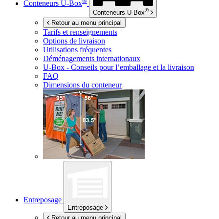
®
Conteneurs
U-Box
®
Conteneurs
U-Box
Retour au menu principal
Tarifs et renseignements
Options de livraison
Utilisations fréquentes
Déménagements internationaux
U-Box -
Conseils pour l’emballage et la livraison
FAQ
Dimensions du conteneur
Entreposage
Entreposage
Retour au menu principal