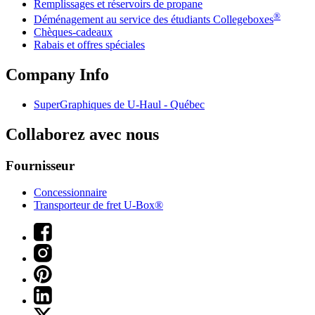
Remplissages et réservoirs de propane
®
Déménagement au service des étudiants Collegeboxes
Chèques-cadeaux
Rabais et offres spéciales
Company Info
SuperGraphiques de
U-Haul
- Québec
Collaborez avec nous
Fournisseur
Concessionnaire
Transporteur de fret U-Box®