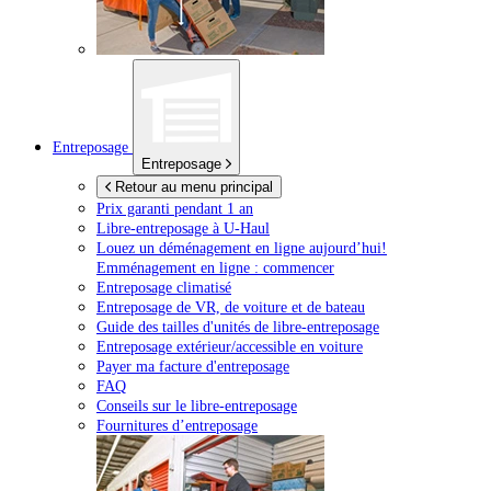
Entreposage
Entreposage
Retour au menu principal
Prix garanti pendant 1 an
Libre-entreposage à
U-Haul
Louez un déménagement en ligne aujourd’hui!
Emménagement en ligne : commencer
Entreposage climatisé
Entreposage de VR, de voiture et de bateau
Guide des tailles d'unités de libre-entreposage
Entreposage extérieur/accessible en voiture
Payer ma facture d'entreposage
FAQ
Conseils sur le libre-entreposage
Fournitures d’entreposage