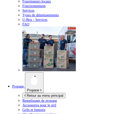
Fournisseurs locaux
Fonctionnement
Services
Types de déménagements
U-Box -
Services
FAQ
Propane
Propane
Retour au menu principal
Remplissage de propane
Accessoires pour le gril
Grils et fumoirs