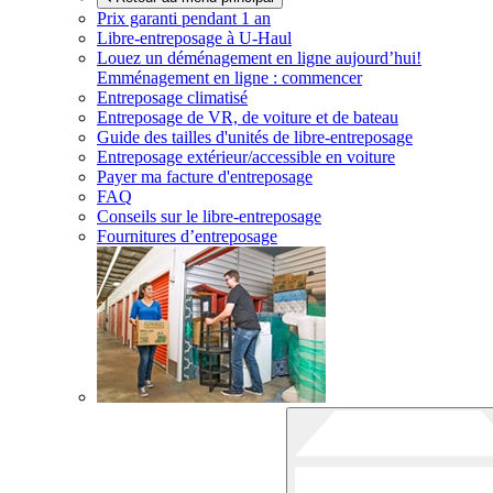
Prix garanti pendant 1 an
Libre-entreposage à
U-Haul
Louez un déménagement en ligne aujourd’hui!
Emménagement en ligne : commencer
Entreposage climatisé
Entreposage de VR, de voiture et de bateau
Guide des tailles d'unités de libre-entreposage
Entreposage extérieur/accessible en voiture
Payer ma facture d'entreposage
FAQ
Conseils sur le libre-entreposage
Fournitures d’entreposage