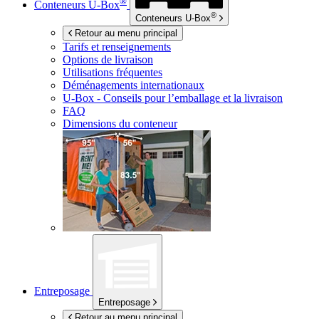
®
Conteneurs
U-Box
®
Conteneurs
U-Box
Retour au menu principal
Tarifs et renseignements
Options de livraison
Utilisations fréquentes
Déménagements internationaux
U-Box -
Conseils pour l’emballage et la livraison
FAQ
Dimensions du conteneur
Entreposage
Entreposage
Retour au menu principal