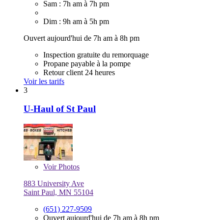
Sam : 7h am à 7h pm
Dim : 9h am à 5h pm
Ouvert aujourd'hui de 7h am à 8h pm
Inspection gratuite du remorquage
Propane payable à la pompe
Retour client 24 heures
Voir les tarifs
3
U-Haul of St Paul
Voir
Photos
883 University Ave
Saint Paul, MN 55104
(651) 227-9509
Ouvert aujourd'hui de 7h am à 8h pm