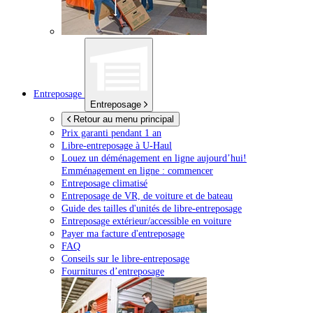
Entreposage
Entreposage
Retour au menu principal
Prix garanti pendant 1 an
Libre-entreposage à
U-Haul
Louez un déménagement en ligne aujourd’hui!
Emménagement en ligne : commencer
Entreposage climatisé
Entreposage de VR, de voiture et de bateau
Guide des tailles d'unités de libre-entreposage
Entreposage extérieur/accessible en voiture
Payer ma facture d'entreposage
FAQ
Conseils sur le libre-entreposage
Fournitures d’entreposage