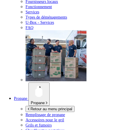
Fournisseurs locaux
Fonctionnement
Services
Types de déménagements
U-Box -
Services
FAQ
Propane
Propane
Retour au menu principal
Remplissage de propane
Accessoires pour le gril
Grils et fumoirs