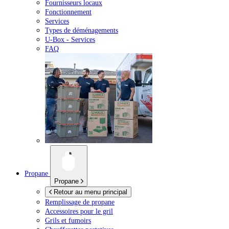
Fournisseurs locaux
Fonctionnement
Services
Types de déménagements
U-Box -
Services
FAQ
Propane
Propane
Retour au menu principal
Remplissage de propane
Accessoires pour le gril
Grils et fumoirs