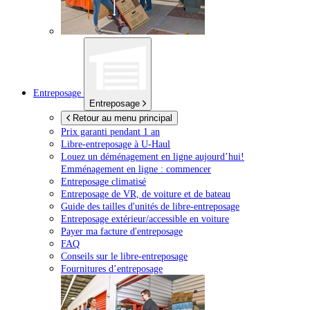
Entreposage
Entreposage
Retour au menu principal
Prix garanti pendant 1 an
Libre-entreposage à
U-Haul
Louez un déménagement en ligne aujourd’hui!
Emménagement en ligne : commencer
Entreposage climatisé
Entreposage de VR, de voiture et de bateau
Guide des tailles d'unités de libre-entreposage
Entreposage extérieur/accessible en voiture
Payer ma facture d'entreposage
FAQ
Conseils sur le libre-entreposage
Fournitures d’entreposage