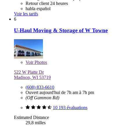
Retour client 24 heures
habla español
Voir les tarifs
6
U-Haul Moving & Storage of W Towne
Voir
Photos
522 W Platte Dr
Madison, WI 53719
(608) 833-6610
Ouvert aujourd'hui de 7h am à 7h pm
(Off Gammon Rd)
10 193 évaluations
Estimated Distance
29,8 milles