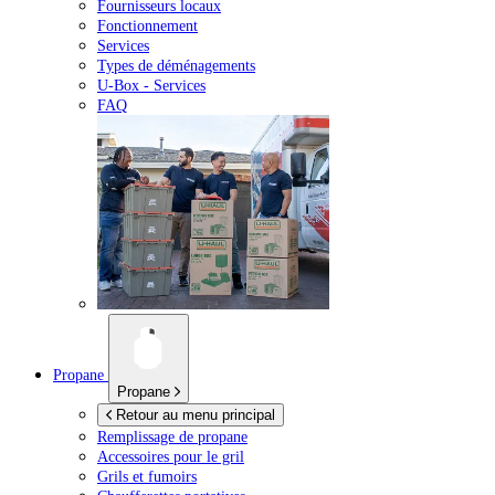
Fournisseurs locaux
Fonctionnement
Services
Types de déménagements
U-Box -
Services
FAQ
Propane
Propane
Retour au menu principal
Remplissage de propane
Accessoires pour le gril
Grils et fumoirs