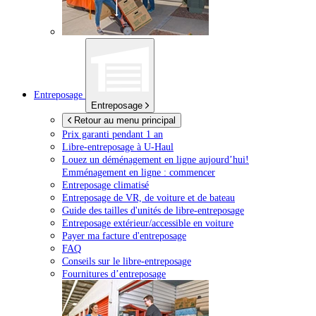
Entreposage
Entreposage
Retour au menu principal
Prix garanti pendant 1 an
Libre-entreposage à
U-Haul
Louez un déménagement en ligne aujourd’hui!
Emménagement en ligne : commencer
Entreposage climatisé
Entreposage de VR, de voiture et de bateau
Guide des tailles d'unités de libre-entreposage
Entreposage extérieur/accessible en voiture
Payer ma facture d'entreposage
FAQ
Conseils sur le libre-entreposage
Fournitures d’entreposage