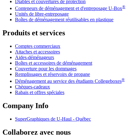
Diables et couvertures de protection
®
Conteneurs de déménagement et d'entreposage
U-Box
Unités de libre-entreposage
Boîtes de déménagement réutilisables en plastique
Produits et services
Comptes commerciaux
Attaches et accessoires
Aides-déménageurs
Boîtes et accessoires de déménagement
Couverture pour les dommages
Remplissages et réservoirs de propane
®
Déménagement au service des étudiants Collegeboxes
Chèques-cadeaux
Rabais et offres spéciales
Company Info
SuperGraphiques de
U-Haul
- Québec
Collaborez avec nous