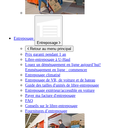
Entreposage
Entreposage
Retour au menu principal
Prix garanti pendant 1 an
Libre-entreposage à
U-Haul
Louez un déménagement en ligne aujourd’hui!
Emménagement en ligne : commencer
Entreposage climatisé
Entreposage de VR, de voiture et de bateau
Guide des tailles d'unités de libre-entreposage
Entreposage extérieur/accessible en voiture
Payer ma facture d'entreposage
FAQ
Conseils sur le libre-entreposage
Fournitures d’entreposage