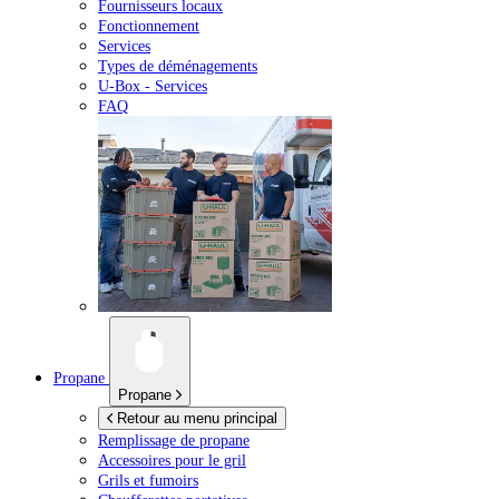
Fournisseurs locaux
Fonctionnement
Services
Types de déménagements
U-Box -
Services
FAQ
Propane
Propane
Retour au menu principal
Remplissage de propane
Accessoires pour le gril
Grils et fumoirs