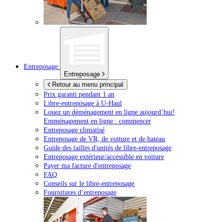
Entreposage
Entreposage
Retour au menu principal
Prix garanti pendant 1 an
Libre-entreposage à
U-Haul
Louez un déménagement en ligne aujourd’hui!
Emménagement en ligne : commencer
Entreposage climatisé
Entreposage de VR, de voiture et de bateau
Guide des tailles d'unités de libre-entreposage
Entreposage extérieur/accessible en voiture
Payer ma facture d'entreposage
FAQ
Conseils sur le libre-entreposage
Fournitures d’entreposage