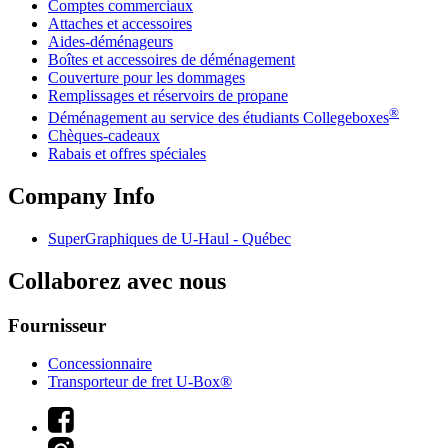
Comptes commerciaux
Attaches et accessoires
Aides-déménageurs
Boîtes et accessoires de déménagement
Couverture pour les dommages
Remplissages et réservoirs de propane
®
Déménagement au service des étudiants Collegeboxes
Chèques-cadeaux
Rabais et offres spéciales
Company Info
SuperGraphiques de
U-Haul
- Québec
Collaborez avec nous
Fournisseur
Concessionnaire
Transporteur de fret U-Box®