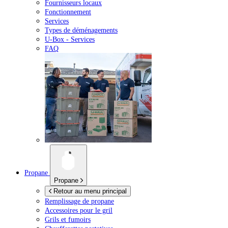
Fournisseurs locaux
Fonctionnement
Services
Types de déménagements
U-Box -
Services
FAQ
Propane
Propane
Retour au menu principal
Remplissage de propane
Accessoires pour le gril
Grils et fumoirs