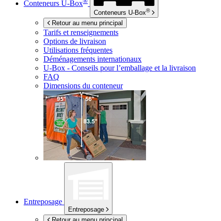
®
Conteneurs
U-Box
®
Conteneurs
U-Box
Retour au menu principal
Tarifs et renseignements
Options de livraison
Utilisations fréquentes
Déménagements internationaux
U-Box -
Conseils pour l’emballage et la livraison
FAQ
Dimensions du conteneur
Entreposage
Entreposage
Retour au menu principal