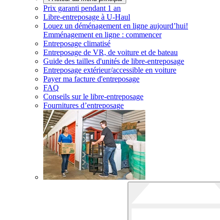
Prix garanti pendant 1 an
Libre-entreposage à
U-Haul
Louez un déménagement en ligne aujourd’hui!
Emménagement en ligne : commencer
Entreposage climatisé
Entreposage de VR, de voiture et de bateau
Guide des tailles d'unités de libre-entreposage
Entreposage extérieur/accessible en voiture
Payer ma facture d'entreposage
FAQ
Conseils sur le libre-entreposage
Fournitures d’entreposage