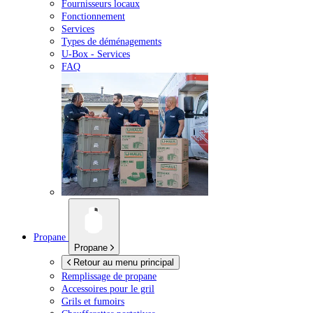
Fournisseurs locaux
Fonctionnement
Services
Types de déménagements
U-Box -
Services
FAQ
Propane
Propane
Retour au menu principal
Remplissage de propane
Accessoires pour le gril
Grils et fumoirs