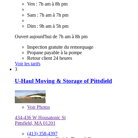
Ven : 7h am à 8h pm
Sam : 7h am à 7h pm
Dim : 9h am à 5h pm
Ouvert aujourd'hui de 7h am à 8h pm
Inspection gratuite du remorquage
Propane payable à la pompe
Retour client 24 heures
Voir les tarifs
3
U-Haul Moving & Storage of Pittsfield
Voir
Photos
434-436 W Housatonic St
Pittsfield, MA 01201
(413) 358-4397