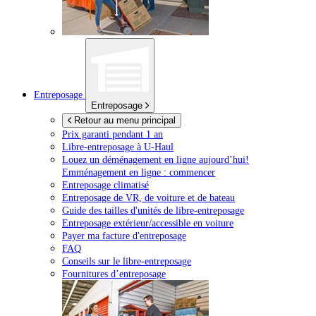
Entreposage
Entreposage
Retour au menu principal
Prix garanti pendant 1 an
Libre-entreposage à
U-Haul
Louez un déménagement en ligne aujourd’hui!
Emménagement en ligne : commencer
Entreposage climatisé
Entreposage de VR, de voiture et de bateau
Guide des tailles d'unités de libre-entreposage
Entreposage extérieur/accessible en voiture
Payer ma facture d'entreposage
FAQ
Conseils sur le libre-entreposage
Fournitures d’entreposage