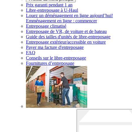
Prix garanti pendant 1 an
Libre-entreposage à
U-Haul
Louez un déménagement en ligne aujourd’hui!
Emménagement en ligne : commencer
Entreposage climatisé
Entreposage de VR, de voiture et de bateau
Guide des tailles d'unités de libre-entreposage
Entreposage extérieur/accessible en voiture
Payer ma facture d'entreposage
FAQ
Conseils sur le libre-entreposage
Fournitures d’entreposage