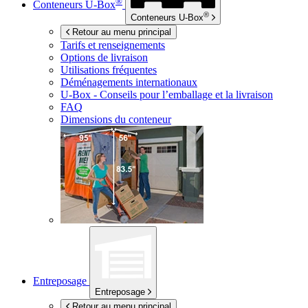
®
Conteneurs
U-Box
®
Conteneurs
U-Box
Retour au menu principal
Tarifs et renseignements
Options de livraison
Utilisations fréquentes
Déménagements internationaux
U-Box -
Conseils pour l’emballage et la livraison
FAQ
Dimensions du conteneur
Entreposage
Entreposage
Retour au menu principal