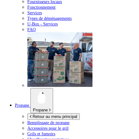
Fournisseurs locaux
Fonctionnement
Services
Types de déménagements
U-Box -
Services
FAQ
Propane
Propane
Retour au menu principal
Remplissage de propane
Accessoires pour le gril
Grils et fumoirs