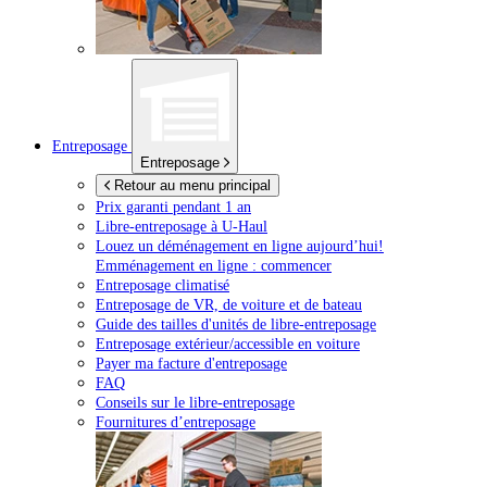
Entreposage
Entreposage
Retour au menu principal
Prix garanti pendant 1 an
Libre-entreposage à
U-Haul
Louez un déménagement en ligne aujourd’hui!
Emménagement en ligne : commencer
Entreposage climatisé
Entreposage de VR, de voiture et de bateau
Guide des tailles d'unités de libre-entreposage
Entreposage extérieur/accessible en voiture
Payer ma facture d'entreposage
FAQ
Conseils sur le libre-entreposage
Fournitures d’entreposage