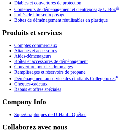
Diables et couvertures de protection
®
Conteneurs de déménagement et d'entreposage
U-Box
Unités de libre-entreposage
Boîtes de déménagement réutilisables en plastique
Produits et services
Comptes commerciaux
Attaches et accessoires
Aides-déménageurs
Boîtes et accessoires de déménagement
Couverture pour les dommages
Remplissages et réservoirs de propane
®
Déménagement au service des étudiants Collegeboxes
Chèques-cadeaux
Rabais et offres spéciales
Company Info
SuperGraphiques de
U-Haul
- Québec
Collaborez avec nous