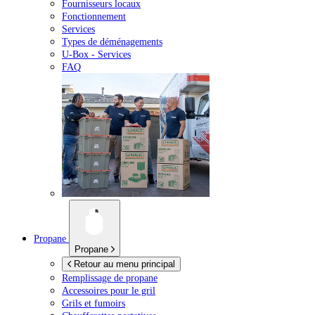
Fournisseurs locaux
Fonctionnement
Services
Types de déménagements
U-Box -
Services
FAQ
Propane
Propane
Retour au menu principal
Remplissage de propane
Accessoires pour le gril
Grils et fumoirs