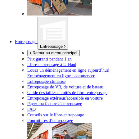
Entreposage
Entreposage
Retour au menu principal
Prix garanti pendant 1 an
Libre-entreposage à
U-Haul
Louez un déménagement en ligne aujourd’hui!
Emménagement en ligne : commencer
Entreposage climatisé
Entreposage de VR, de voiture et de bateau
Guide des tailles d'unités de libre-entreposage
Entreposage extérieur/accessible en voiture
Payer ma facture d'entreposage
FAQ
Conseils sur le libre-entreposage
Fournitures d’entreposage