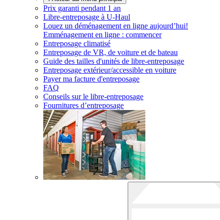
Prix garanti pendant 1 an
Libre-entreposage à
U-Haul
Louez un déménagement en ligne aujourd’hui!
Emménagement en ligne : commencer
Entreposage climatisé
Entreposage de VR, de voiture et de bateau
Guide des tailles d'unités de libre-entreposage
Entreposage extérieur/accessible en voiture
Payer ma facture d'entreposage
FAQ
Conseils sur le libre-entreposage
Fournitures d’entreposage