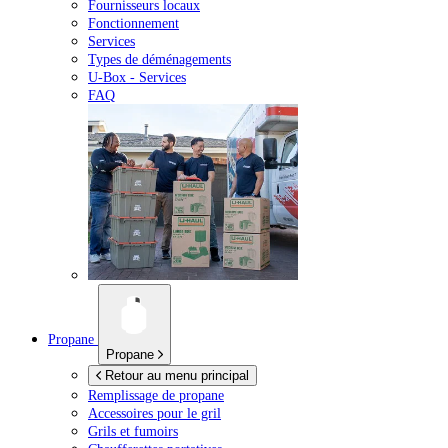
Fournisseurs locaux
Fonctionnement
Services
Types de déménagements
U-Box -
Services
FAQ
Propane
Propane
Retour au menu principal
Remplissage de propane
Accessoires pour le gril
Grils et fumoirs