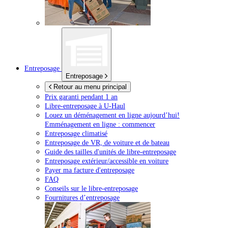
Entreposage
Entreposage
Retour au menu principal
Prix garanti pendant 1 an
Libre-entreposage à
U-Haul
Louez un déménagement en ligne aujourd’hui!
Emménagement en ligne : commencer
Entreposage climatisé
Entreposage de VR, de voiture et de bateau
Guide des tailles d'unités de libre-entreposage
Entreposage extérieur/accessible en voiture
Payer ma facture d'entreposage
FAQ
Conseils sur le libre-entreposage
Fournitures d’entreposage