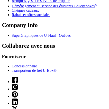
Remplissages et réservoirs de propane
®
Déménagement au service des étudiants Collegeboxes
Chèques-cadeaux
Rabais et offres spéciales
Company Info
SuperGraphiques de
U-Haul
- Québec
Collaborez avec nous
Fournisseur
Concessionnaire
Transporteur de fret U-Box®