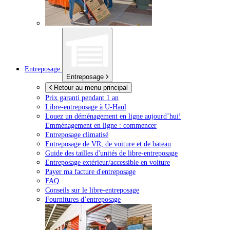
Entreposage
Entreposage
Retour au menu principal
Prix garanti pendant 1 an
Libre-entreposage à
U-Haul
Louez un déménagement en ligne aujourd’hui!
Emménagement en ligne : commencer
Entreposage climatisé
Entreposage de VR, de voiture et de bateau
Guide des tailles d'unités de libre-entreposage
Entreposage extérieur/accessible en voiture
Payer ma facture d'entreposage
FAQ
Conseils sur le libre-entreposage
Fournitures d’entreposage