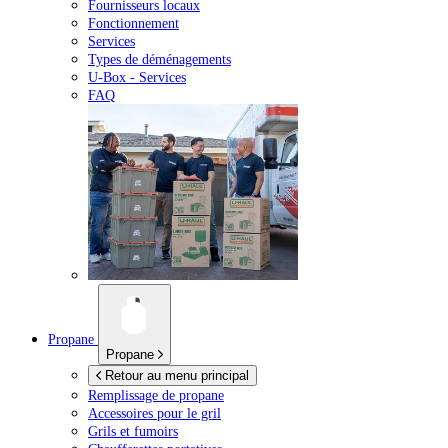
Fournisseurs locaux
Fonctionnement
Services
Types de déménagements
U-Box -
Services
FAQ
Propane
Propane
Retour au menu principal
Remplissage de propane
Accessoires pour le gril
Grils et fumoirs