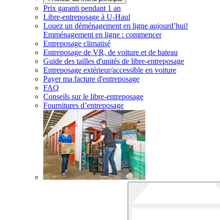
Prix garanti pendant 1 an
Libre-entreposage à
U-Haul
Louez un déménagement en ligne aujourd’hui!
Emménagement en ligne : commencer
Entreposage climatisé
Entreposage de VR, de voiture et de bateau
Guide des tailles d'unités de libre-entreposage
Entreposage extérieur/accessible en voiture
Payer ma facture d'entreposage
FAQ
Conseils sur le libre-entreposage
Fournitures d’entreposage