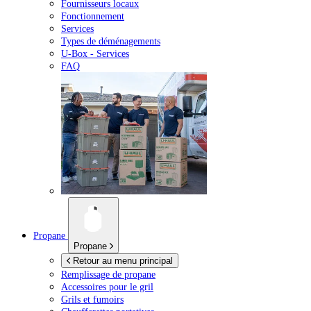
Fournisseurs locaux
Fonctionnement
Services
Types de déménagements
U-Box -
Services
FAQ
Propane
Propane
Retour au menu principal
Remplissage de propane
Accessoires pour le gril
Grils et fumoirs