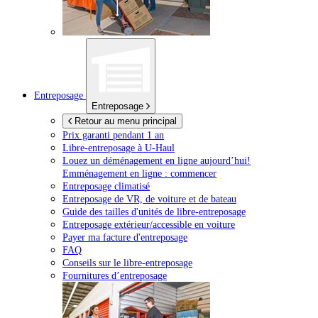
Entreposage
Entreposage
Retour au menu principal
Prix garanti pendant 1 an
Libre-entreposage à
U-Haul
Louez un déménagement en ligne aujourd’hui!
Emménagement en ligne : commencer
Entreposage climatisé
Entreposage de VR, de voiture et de bateau
Guide des tailles d'unités de libre-entreposage
Entreposage extérieur/accessible en voiture
Payer ma facture d'entreposage
FAQ
Conseils sur le libre-entreposage
Fournitures d’entreposage