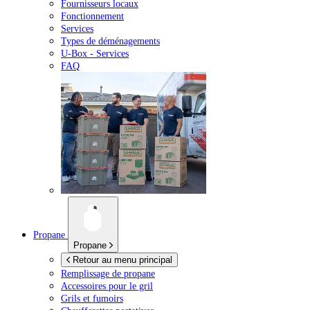
Fournisseurs locaux
Fonctionnement
Services
Types de déménagements
U-Box -
Services
FAQ
Propane
Propane
Retour au menu principal
Remplissage de propane
Accessoires pour le gril
Grils et fumoirs