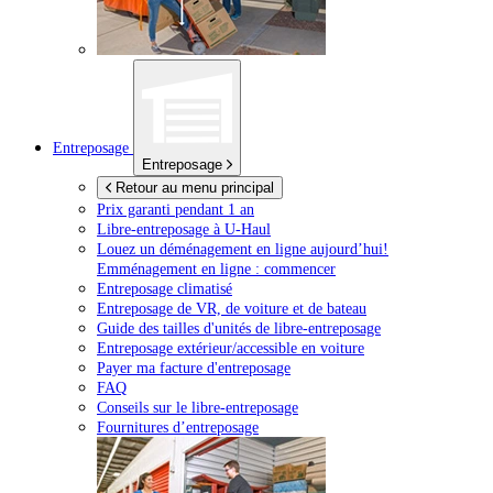
Entreposage
Entreposage
Retour au menu principal
Prix garanti pendant 1 an
Libre-entreposage à
U-Haul
Louez un déménagement en ligne aujourd’hui!
Emménagement en ligne : commencer
Entreposage climatisé
Entreposage de VR, de voiture et de bateau
Guide des tailles d'unités de libre-entreposage
Entreposage extérieur/accessible en voiture
Payer ma facture d'entreposage
FAQ
Conseils sur le libre-entreposage
Fournitures d’entreposage