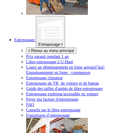
Entreposage
Entreposage
Retour au menu principal
Prix garanti pendant 1 an
Libre-entreposage à
U-Haul
Louez un déménagement en ligne aujourd’hui!
Emménagement en ligne : commencer
Entreposage climatisé
Entreposage de VR, de voiture et de bateau
Guide des tailles d'unités de libre-entreposage
Entreposage extérieur/accessible en voiture
Payer ma facture d'entreposage
FAQ
Conseils sur le libre-entreposage
Fournitures d’entreposage