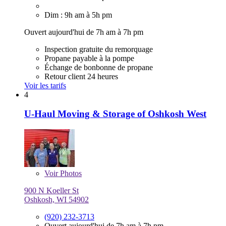
Dim : 9h am à 5h pm
Ouvert aujourd'hui de 7h am à 7h pm
Inspection gratuite du remorquage
Propane payable à la pompe
Échange de bonbonne de propane
Retour client 24 heures
Voir les tarifs
4
U-Haul Moving & Storage of Oshkosh West
Voir
Photos
900 N Koeller St
Oshkosh, WI 54902
(920) 232-3713
Ouvert aujourd'hui de 7h am à 7h pm