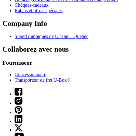
Chèques-cadeaux
Rabais et offres spéciales
Company Info
SuperGraphiques de
U-Haul
- Québec
Collaborez avec nous
Fournisseur
Concessionnaire
Transporteur de fret U-Box®