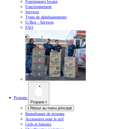
Fournisseurs locaux
Fonctionnement
Services
Types de déménagements
U-Box -
Services
FAQ
Propane
Propane
Retour au menu principal
Remplissage de propane
Accessoires pour le gril
Grils et fumoirs