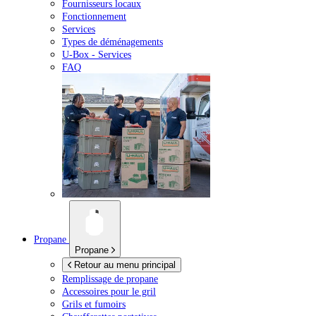
Fournisseurs locaux
Fonctionnement
Services
Types de déménagements
U-Box -
Services
FAQ
Propane
Propane
Retour au menu principal
Remplissage de propane
Accessoires pour le gril
Grils et fumoirs