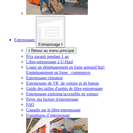
Entreposage
Entreposage
Retour au menu principal
Prix garanti pendant 1 an
Libre-entreposage à
U-Haul
Louez un déménagement en ligne aujourd’hui!
Emménagement en ligne : commencer
Entreposage climatisé
Entreposage de VR, de voiture et de bateau
Guide des tailles d'unités de libre-entreposage
Entreposage extérieur/accessible en voiture
Payer ma facture d'entreposage
FAQ
Conseils sur le libre-entreposage
Fournitures d’entreposage