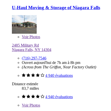
U-Haul Moving & Storage of Niagara Falls
Voir
Photos
2485 Military Rd
Niagara Falls, NY 14304
(716) 297-7546
Ouvert aujourd'hui de 7h am à 8h pm
(Across from The Griffon, Near Factory Outlet)
4 940 évaluations
Distance estimée
83,7 milles
4 940 évaluations
Voir
Photos