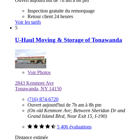
Ouvert aujourd'hui de 7h am à 8h pm
Inspection gratuite du remorquage
Retour client 24 heures
Voir les tarifs
5
U-Haul Moving & Storage of Tonawanda
Voir
Photos
2843 Kenmore Ave
Tonawanda, NY 14150
(716) 874-6720
Ouvert aujourd'hui de 7h am à 8h pm
(On old Kenmore Ave; Between Sheridan Dr and
Grand Island Blvd, Near Exit 15, I-190)
5 406 évaluations
Distance estimée