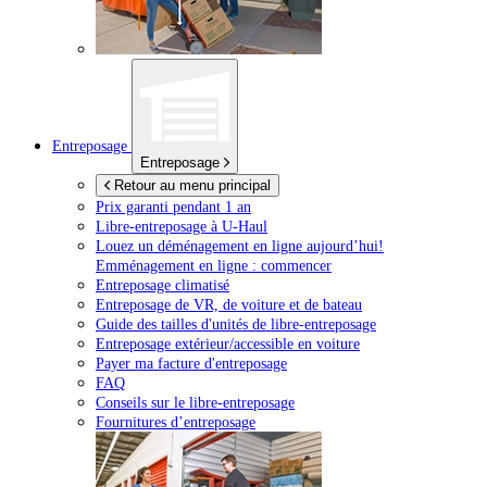
Entreposage
Entreposage
Retour au menu principal
Prix garanti pendant 1 an
Libre-entreposage à
U-Haul
Louez un déménagement en ligne aujourd’hui!
Emménagement en ligne : commencer
Entreposage climatisé
Entreposage de VR, de voiture et de bateau
Guide des tailles d'unités de libre-entreposage
Entreposage extérieur/accessible en voiture
Payer ma facture d'entreposage
FAQ
Conseils sur le libre-entreposage
Fournitures d’entreposage