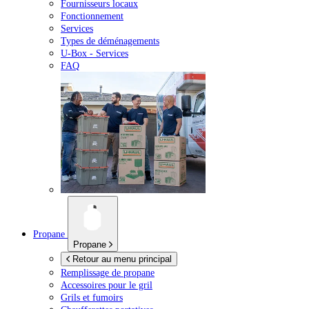
Fournisseurs locaux
Fonctionnement
Services
Types de déménagements
U-Box -
Services
FAQ
Propane
Propane
Retour au menu principal
Remplissage de propane
Accessoires pour le gril
Grils et fumoirs