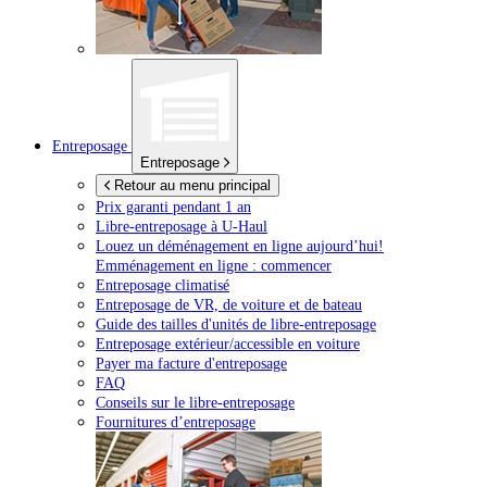
Entreposage
Entreposage
Retour au menu principal
Prix garanti pendant 1 an
Libre-entreposage à
U-Haul
Louez un déménagement en ligne aujourd’hui!
Emménagement en ligne : commencer
Entreposage climatisé
Entreposage de VR, de voiture et de bateau
Guide des tailles d'unités de libre-entreposage
Entreposage extérieur/accessible en voiture
Payer ma facture d'entreposage
FAQ
Conseils sur le libre-entreposage
Fournitures d’entreposage