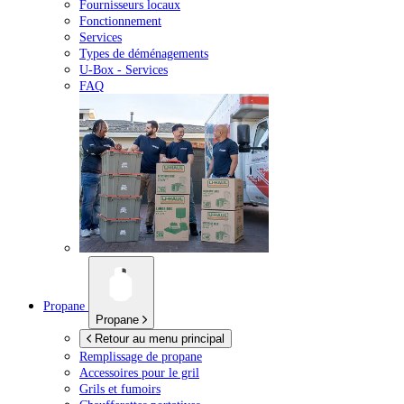
Fournisseurs locaux
Fonctionnement
Services
Types de déménagements
U-Box -
Services
FAQ
Propane
Propane
Retour au menu principal
Remplissage de propane
Accessoires pour le gril
Grils et fumoirs