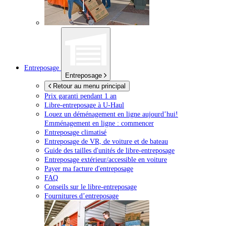
Entreposage
Entreposage
Retour au menu principal
Prix garanti pendant 1 an
Libre-entreposage à
U-Haul
Louez un déménagement en ligne aujourd’hui!
Emménagement en ligne : commencer
Entreposage climatisé
Entreposage de VR, de voiture et de bateau
Guide des tailles d'unités de libre-entreposage
Entreposage extérieur/accessible en voiture
Payer ma facture d'entreposage
FAQ
Conseils sur le libre-entreposage
Fournitures d’entreposage