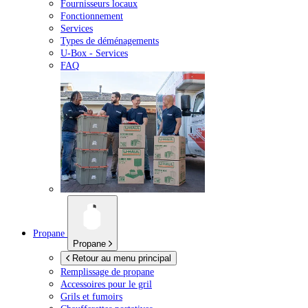
Fournisseurs locaux
Fonctionnement
Services
Types de déménagements
U-Box -
Services
FAQ
Propane
Propane
Retour au menu principal
Remplissage de propane
Accessoires pour le gril
Grils et fumoirs