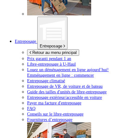
Entreposage
Entreposage
Retour au menu principal
Prix garanti pendant 1 an
Libre-entreposage à
U-Haul
Louez un déménagement en ligne aujourd’hui!
Emménagement en ligne : commencer
Entreposage climatisé
Entreposage de VR, de voiture et de bateau
Guide des tailles d'unités de libre-entreposage
Entreposage extérieur/accessible en voiture
Payer ma facture d'entreposage
FAQ
Conseils sur le libre-entreposage
Fournitures d’entreposage