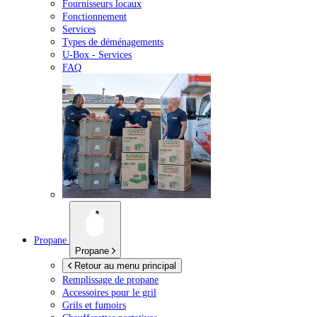
Fournisseurs locaux
Fonctionnement
Services
Types de déménagements
U-Box -
Services
FAQ
Propane
Propane
Retour au menu principal
Remplissage de propane
Accessoires pour le gril
Grils et fumoirs