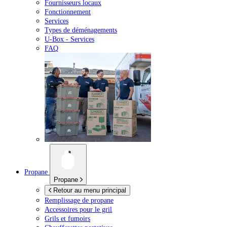
Fournisseurs locaux
Fonctionnement
Services
Types de déménagements
U-Box -
Services
FAQ
Propane
Propane
Retour au menu principal
Remplissage de propane
Accessoires pour le gril
Grils et fumoirs