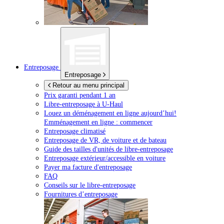
Entreposage
Entreposage
Retour au menu principal
Prix garanti pendant 1 an
Libre-entreposage à
U-Haul
Louez un déménagement en ligne aujourd’hui!
Emménagement en ligne : commencer
Entreposage climatisé
Entreposage de VR, de voiture et de bateau
Guide des tailles d'unités de libre-entreposage
Entreposage extérieur/accessible en voiture
Payer ma facture d'entreposage
FAQ
Conseils sur le libre-entreposage
Fournitures d’entreposage