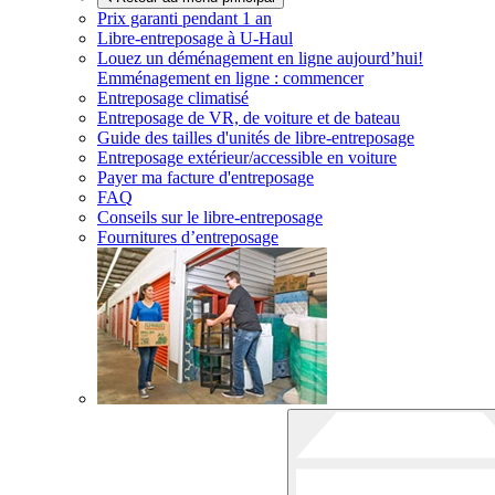
Prix garanti pendant 1 an
Libre-entreposage à
U-Haul
Louez un déménagement en ligne aujourd’hui!
Emménagement en ligne : commencer
Entreposage climatisé
Entreposage de VR, de voiture et de bateau
Guide des tailles d'unités de libre-entreposage
Entreposage extérieur/accessible en voiture
Payer ma facture d'entreposage
FAQ
Conseils sur le libre-entreposage
Fournitures d’entreposage