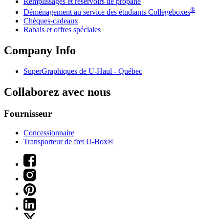
Remplissages et réservoirs de propane
®
Déménagement au service des étudiants Collegeboxes
Chèques-cadeaux
Rabais et offres spéciales
Company Info
SuperGraphiques de
U-Haul
- Québec
Collaborez avec nous
Fournisseur
Concessionnaire
Transporteur de fret U-Box®