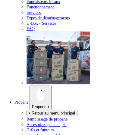
Fournisseurs locaux
Fonctionnement
Services
Types de déménagements
U-Box -
Services
FAQ
Propane
Propane
Retour au menu principal
Remplissage de propane
Accessoires pour le gril
Grils et fumoirs