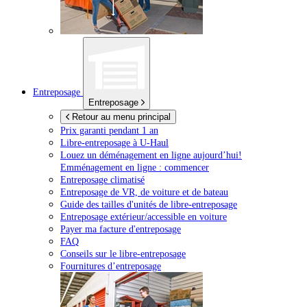
Entreposage
Entreposage
Retour au menu principal
Prix garanti pendant 1 an
Libre-entreposage à
U-Haul
Louez un déménagement en ligne aujourd’hui!
Emménagement en ligne : commencer
Entreposage climatisé
Entreposage de VR, de voiture et de bateau
Guide des tailles d'unités de libre-entreposage
Entreposage extérieur/accessible en voiture
Payer ma facture d'entreposage
FAQ
Conseils sur le libre-entreposage
Fournitures d’entreposage