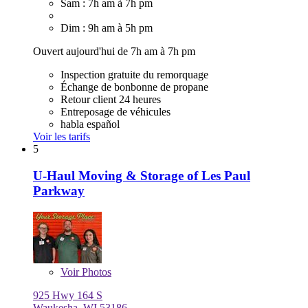
Sam : 7h am à 7h pm
Dim : 9h am à 5h pm
Ouvert aujourd'hui de 7h am à 7h pm
Inspection gratuite du remorquage
Échange de bonbonne de propane
Retour client 24 heures
Entreposage de véhicules
habla español
Voir les tarifs
5
U-Haul Moving & Storage of Les Paul
Parkway
Voir
Photos
925 Hwy 164 S
Waukesha, WI 53186