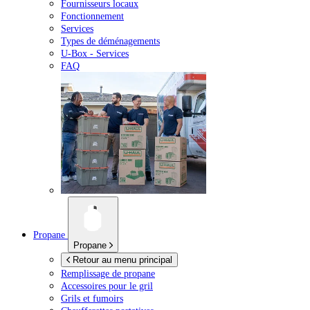
Fournisseurs locaux
Fonctionnement
Services
Types de déménagements
U-Box -
Services
FAQ
Propane
Propane
Retour au menu principal
Remplissage de propane
Accessoires pour le gril
Grils et fumoirs