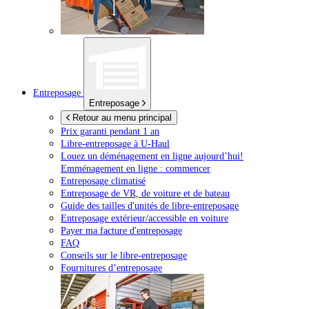
Entreposage
Entreposage
Retour au menu principal
Prix garanti pendant 1 an
Libre-entreposage à
U-Haul
Louez un déménagement en ligne aujourd’hui!
Emménagement en ligne : commencer
Entreposage climatisé
Entreposage de VR, de voiture et de bateau
Guide des tailles d'unités de libre-entreposage
Entreposage extérieur/accessible en voiture
Payer ma facture d'entreposage
FAQ
Conseils sur le libre-entreposage
Fournitures d’entreposage