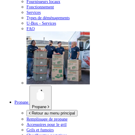
Fournisseurs locaux
Fonctionnement
Services
Types de déménagements
U-Box -
Services
FAQ
Propane
Propane
Retour au menu principal
Remplissage de propane
Accessoires pour le gril
Grils et fumoirs