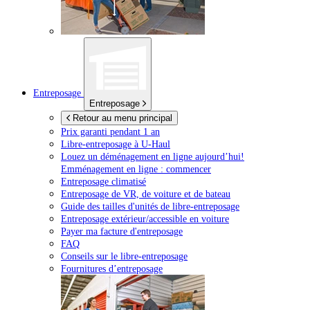
Entreposage
Entreposage
Retour au menu principal
Prix garanti pendant 1 an
Libre-entreposage à
U-Haul
Louez un déménagement en ligne aujourd’hui!
Emménagement en ligne : commencer
Entreposage climatisé
Entreposage de VR, de voiture et de bateau
Guide des tailles d'unités de libre-entreposage
Entreposage extérieur/accessible en voiture
Payer ma facture d'entreposage
FAQ
Conseils sur le libre-entreposage
Fournitures d’entreposage