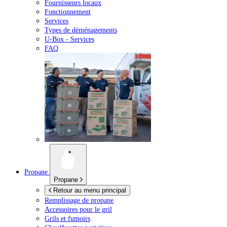
Fournisseurs locaux
Fonctionnement
Services
Types de déménagements
U-Box -
Services
FAQ
Propane
Propane
Retour au menu principal
Remplissage de propane
Accessoires pour le gril
Grils et fumoirs