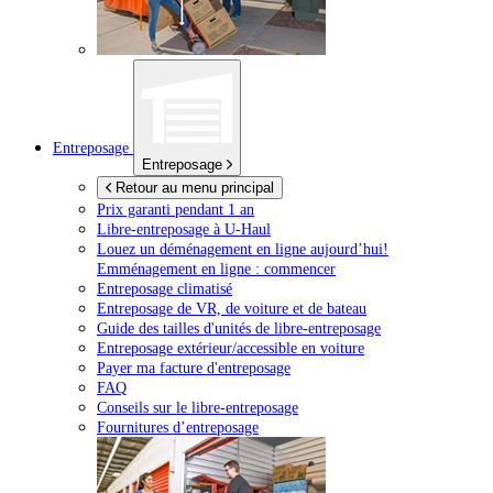
Entreposage
Entreposage
Retour au menu principal
Prix garanti pendant 1 an
Libre-entreposage à
U-Haul
Louez un déménagement en ligne aujourd’hui!
Emménagement en ligne : commencer
Entreposage climatisé
Entreposage de VR, de voiture et de bateau
Guide des tailles d'unités de libre-entreposage
Entreposage extérieur/accessible en voiture
Payer ma facture d'entreposage
FAQ
Conseils sur le libre-entreposage
Fournitures d’entreposage