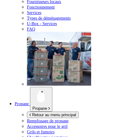
Fournisseurs locaux
Fonctionnement
Services
Types de déménagements
U-Box -
Services
FAQ
Propane
Propane
Retour au menu principal
Remplissage de propane
Accessoires pour le gril
Grils et fumoirs