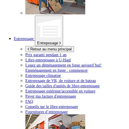
Entreposage
Entreposage
Retour au menu principal
Prix garanti pendant 1 an
Libre-entreposage à
U-Haul
Louez un déménagement en ligne aujourd’hui!
Emménagement en ligne : commencer
Entreposage climatisé
Entreposage de VR, de voiture et de bateau
Guide des tailles d'unités de libre-entreposage
Entreposage extérieur/accessible en voiture
Payer ma facture d'entreposage
FAQ
Conseils sur le libre-entreposage
Fournitures d’entreposage