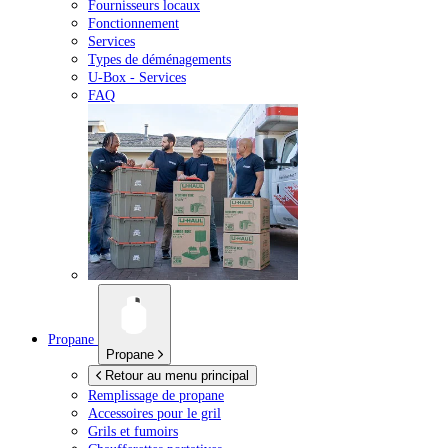
Fournisseurs locaux
Fonctionnement
Services
Types de déménagements
U-Box -
Services
FAQ
Propane
Propane
Retour au menu principal
Remplissage de propane
Accessoires pour le gril
Grils et fumoirs