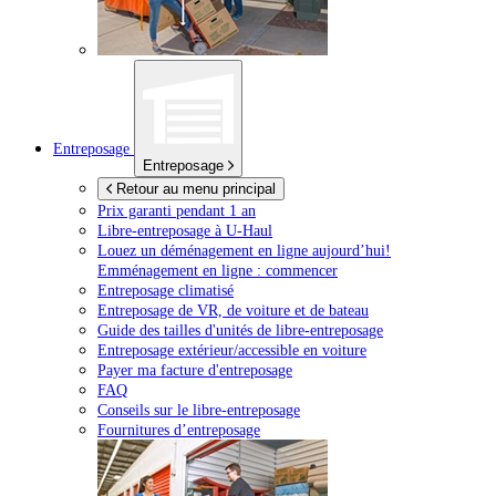
Entreposage
Entreposage
Retour au menu principal
Prix garanti pendant 1 an
Libre-entreposage à
U-Haul
Louez un déménagement en ligne aujourd’hui!
Emménagement en ligne : commencer
Entreposage climatisé
Entreposage de VR, de voiture et de bateau
Guide des tailles d'unités de libre-entreposage
Entreposage extérieur/accessible en voiture
Payer ma facture d'entreposage
FAQ
Conseils sur le libre-entreposage
Fournitures d’entreposage