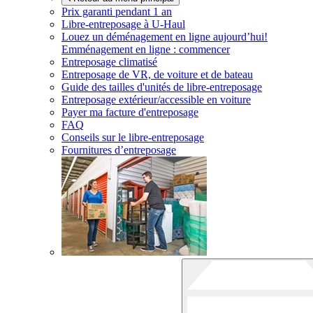
Prix garanti pendant 1 an
Libre-entreposage à
U-Haul
Louez un déménagement en ligne aujourd’hui!
Emménagement en ligne : commencer
Entreposage climatisé
Entreposage de VR, de voiture et de bateau
Guide des tailles d'unités de libre-entreposage
Entreposage extérieur/accessible en voiture
Payer ma facture d'entreposage
FAQ
Conseils sur le libre-entreposage
Fournitures d’entreposage