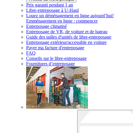
Prix garanti pendant 1 an
Libre-entreposage à
U-Haul
Louez un déménagement en ligne aujourd’hui!
Emménagement en ligne : commencer
Entreposage climatisé
Entreposage de VR, de voiture et de bateau
Guide des tailles d'unités de libre-entreposage
Entreposage extérieur/accessible en voiture
Payer ma facture d'entreposage
FAQ
Conseils sur le libre-entreposage
Fournitures d’entreposage