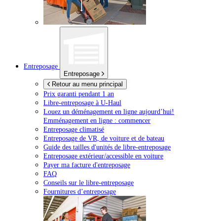
Entreposage
Entreposage
Retour au menu principal
Prix garanti pendant 1 an
Libre-entreposage à
U-Haul
Louez un déménagement en ligne aujourd’hui!
Emménagement en ligne : commencer
Entreposage climatisé
Entreposage de VR, de voiture et de bateau
Guide des tailles d'unités de libre-entreposage
Entreposage extérieur/accessible en voiture
Payer ma facture d'entreposage
FAQ
Conseils sur le libre-entreposage
Fournitures d’entreposage