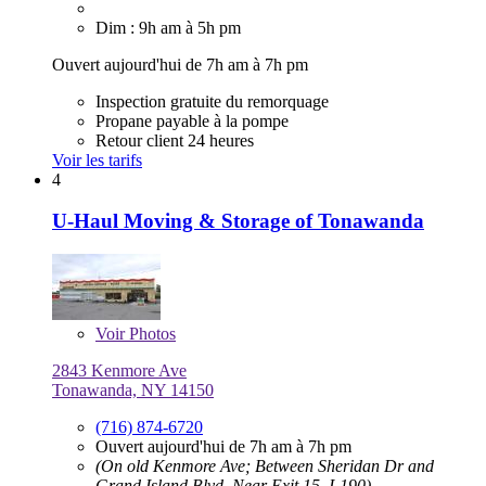
Dim : 9h am à 5h pm
Ouvert aujourd'hui de 7h am à 7h pm
Inspection gratuite du remorquage
Propane payable à la pompe
Retour client 24 heures
Voir les tarifs
4
U-Haul Moving & Storage of Tonawanda
Voir
Photos
2843 Kenmore Ave
Tonawanda, NY 14150
(716) 874-6720
Ouvert aujourd'hui de 7h am à 7h pm
(On old Kenmore Ave; Between Sheridan Dr and
Grand Island Blvd, Near Exit 15, I-190)