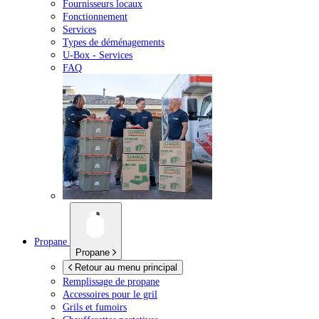
Fournisseurs locaux
Fonctionnement
Services
Types de déménagements
U-Box -
Services
FAQ
Propane
Propane
Retour au menu principal
Remplissage de propane
Accessoires pour le gril
Grils et fumoirs