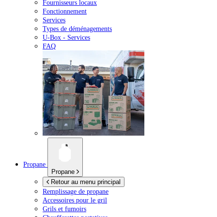
Fournisseurs locaux
Fonctionnement
Services
Types de déménagements
U-Box -
Services
FAQ
Propane
Propane
Retour au menu principal
Remplissage de propane
Accessoires pour le gril
Grils et fumoirs