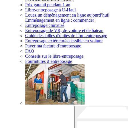
Prix garanti pendant 1 an
Libre-entreposage à
U-Haul
Louez un déménagement en ligne aujourd’hui!
Emménagement en ligne : commencer
Entreposage climatisé
Entreposage de VR, de voiture et de bateau
Guide des tailles d'unités de libre-entreposage
Entreposage extérieur/accessible en voiture
Payer ma facture d'entreposage
FAQ
Conseils sur le libre-entreposage
Fournitures d’entreposage