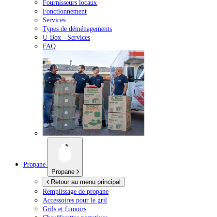
Fournisseurs locaux
Fonctionnement
Services
Types de déménagements
U-Box -
Services
FAQ
Propane
Propane
Retour au menu principal
Remplissage de propane
Accessoires pour le gril
Grils et fumoirs