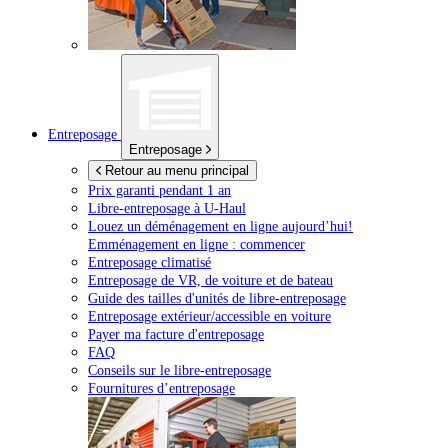
Entreposage
Entreposage
Retour au menu principal
Prix garanti pendant 1 an
Libre-entreposage à
U-Haul
Louez un déménagement en ligne aujourd’hui!
Emménagement en ligne : commencer
Entreposage climatisé
Entreposage de VR, de voiture et de bateau
Guide des tailles d'unités de libre-entreposage
Entreposage extérieur/accessible en voiture
Payer ma facture d'entreposage
FAQ
Conseils sur le libre-entreposage
Fournitures d’entreposage