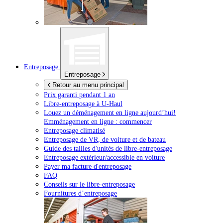
Entreposage
Entreposage
Retour au menu principal
Prix garanti pendant 1 an
Libre-entreposage à
U-Haul
Louez un déménagement en ligne aujourd’hui!
Emménagement en ligne : commencer
Entreposage climatisé
Entreposage de VR, de voiture et de bateau
Guide des tailles d'unités de libre-entreposage
Entreposage extérieur/accessible en voiture
Payer ma facture d'entreposage
FAQ
Conseils sur le libre-entreposage
Fournitures d’entreposage