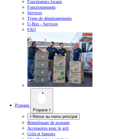
Fournisseurs locaux
Fonctionnement
Services
Types de déménagements
U-Box -
Services
FAQ
Propane
Propane
Retour au menu principal
Remplissage de propane
Accessoires pour le gril
Grils et fumoirs