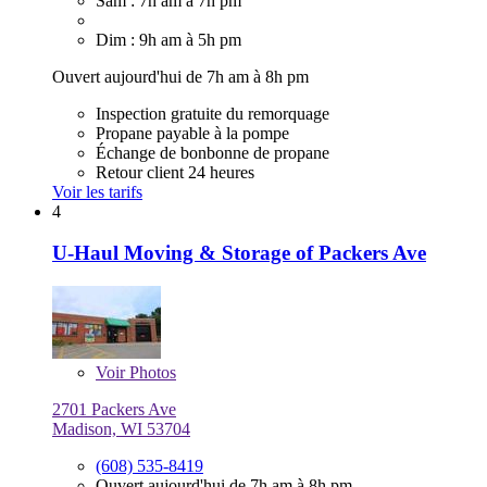
Sam : 7h am à 7h pm
Dim : 9h am à 5h pm
Ouvert aujourd'hui de 7h am à 8h pm
Inspection gratuite du remorquage
Propane payable à la pompe
Échange de bonbonne de propane
Retour client 24 heures
Voir les tarifs
4
U-Haul Moving & Storage of Packers Ave
Voir
Photos
2701 Packers Ave
Madison, WI 53704
(608) 535-8419
Ouvert aujourd'hui de 7h am à 8h pm