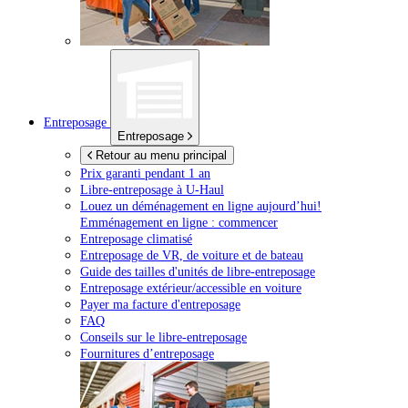
Entreposage
Entreposage
Retour au menu principal
Prix garanti pendant 1 an
Libre-entreposage à
U-Haul
Louez un déménagement en ligne aujourd’hui!
Emménagement en ligne : commencer
Entreposage climatisé
Entreposage de VR, de voiture et de bateau
Guide des tailles d'unités de libre-entreposage
Entreposage extérieur/accessible en voiture
Payer ma facture d'entreposage
FAQ
Conseils sur le libre-entreposage
Fournitures d’entreposage