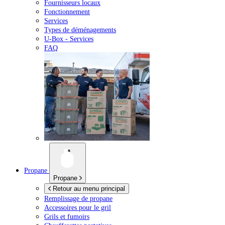
Fournisseurs locaux
Fonctionnement
Services
Types de déménagements
U-Box -
Services
FAQ
Propane
Propane
Retour au menu principal
Remplissage de propane
Accessoires pour le gril
Grils et fumoirs