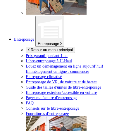
Entreposage
Entreposage
Retour au menu principal
Prix garanti pendant 1 an
Libre-entreposage à
U-Haul
Louez un déménagement en ligne aujourd’hui!
Emménagement en ligne : commencer
Entreposage climatisé
Entreposage de VR, de voiture et de bateau
Guide des tailles d'unités de libre-entreposage
Entreposage extérieur/accessible en voiture
Payer ma facture d'entreposage
FAQ
Conseils sur le libre-entreposage
Fournitures d’entreposage