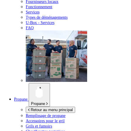
Fournisseurs locaux
Fonctionnement
Services
Types de déménagements
U-Box -
Services
FAQ
Propane
Propane
Retour au menu principal
Remplissage de propane
Accessoires pour le gril
Grils et fumoirs