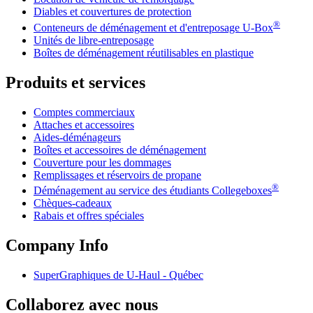
Diables et couvertures de protection
®
Conteneurs de déménagement et d'entreposage
U-Box
Unités de libre-entreposage
Boîtes de déménagement réutilisables en plastique
Produits et services
Comptes commerciaux
Attaches et accessoires
Aides-déménageurs
Boîtes et accessoires de déménagement
Couverture pour les dommages
Remplissages et réservoirs de propane
®
Déménagement au service des étudiants Collegeboxes
Chèques-cadeaux
Rabais et offres spéciales
Company Info
SuperGraphiques de
U-Haul
- Québec
Collaborez avec nous