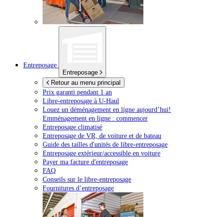
Entreposage
Entreposage
Retour au menu principal
Prix garanti pendant 1 an
Libre-entreposage à
U-Haul
Louez un déménagement en ligne aujourd’hui!
Emménagement en ligne : commencer
Entreposage climatisé
Entreposage de VR, de voiture et de bateau
Guide des tailles d'unités de libre-entreposage
Entreposage extérieur/accessible en voiture
Payer ma facture d'entreposage
FAQ
Conseils sur le libre-entreposage
Fournitures d’entreposage