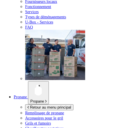
Fournisseurs locaux
Fonctionnement
Services
Types de déménagements
U-Box -
Services
FAQ
Propane
Propane
Retour au menu principal
Remplissage de propane
Accessoires pour le gril
Grils et fumoirs